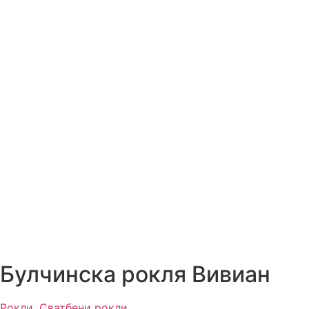
Булчинска рокля Вивиан
Рокли
,
Сватбени рокли