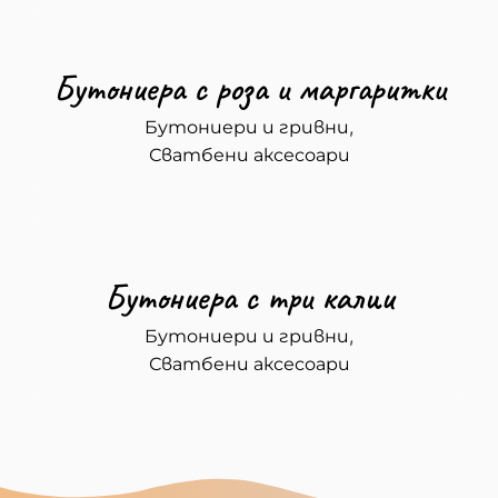
Бутониера с роза и маргаритки
,
Бутониери и гривни
Сватбени аксесоари
Бутониера с три калии
,
Бутониери и гривни
Сватбени аксесоари