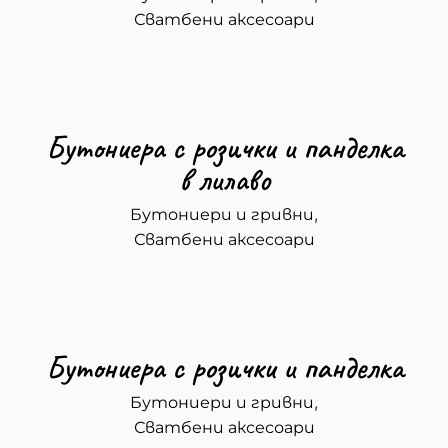
Сватбени аксесоари
Бутониера с розички и панделка
в лилаво
,
Бутониери и гривни
Сватбени аксесоари
Бутониера с розички и панделка
,
Бутониери и гривни
Сватбени аксесоари