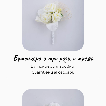
Бутониера с три рози и мрежа
,
Бутониери и гривни
Сватбени аксесоари