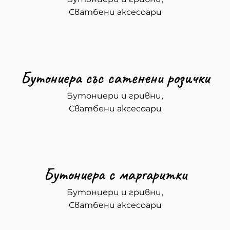
Сватбени аксесоари
Бутониера със сатенени розички
,
Бутониери и гривни
Сватбени аксесоари
Бутониера с маргаритки
,
Бутониери и гривни
Сватбени аксесоари