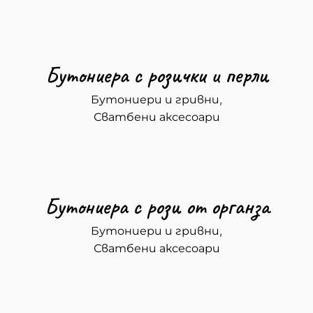
Бутониера с розички и перли
,
Бутониери и гривни
Сватбени аксесоари
Бутониера с рози от органза
,
Бутониери и гривни
Сватбени аксесоари