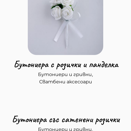
Бутониера с розички и панделка
,
Бутониери и гривни
Сватбени аксесоари
Бутониера със сатенени розички
,
Бутониери и гривни