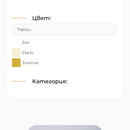
Цвят:
Бял
Екрю
Златно
Сребърно
Kатегория:
Розово
Пудра
Праскова
Мед и мляко с кафе
Жълто