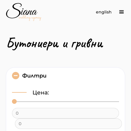
english
Сва
Бутониери и гривни
Филтри
Цена: