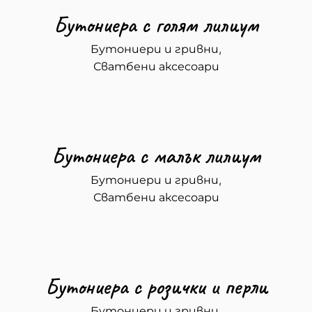
Бутониера с голям лилиум
,
Бутониери и гривни
Сватбени аксесоари
Бутониера с малък лилиум
,
Бутониери и гривни
Сватбени аксесоари
Бутониера с розички и перли
,
Бутониери и гривни