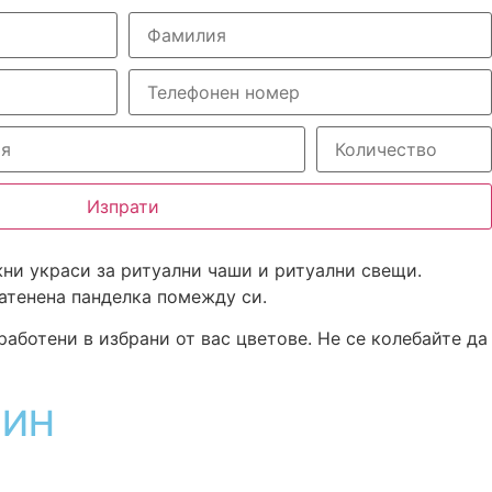
Изпрати
ни украси за ритуални чаши и ритуални свещи.
сатенена панделка помежду си.
работени в избрани от вас цветове. Не се колебайте да
ЗИН