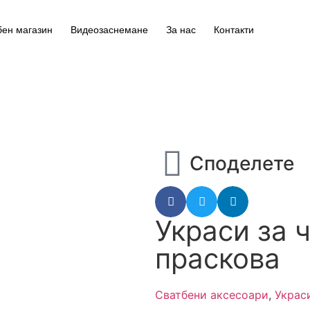
бен магазин
Видеозаснемане
За нас
Контакти
Споделете
Украси за 
праскова
Сватбени аксесоари
,
Украс