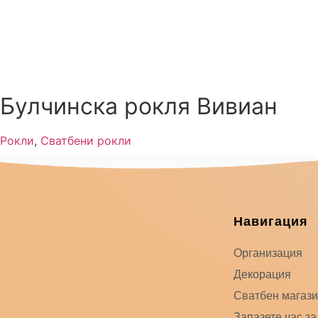
Булчинска рокля Вивиан
Рокли
,
Сватбени рокли
Навигация
Организация
Декорация
Сватбен магаз
Запазете час за