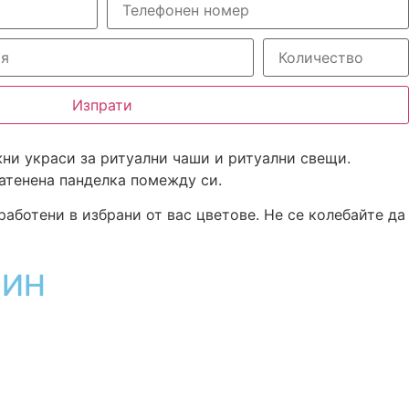
Изпрати
ни украси за ритуални чаши и ритуални свещи.
сатенена панделка помежду си.
работени в избрани от вас цветове. Не се колебайте да
ЗИН