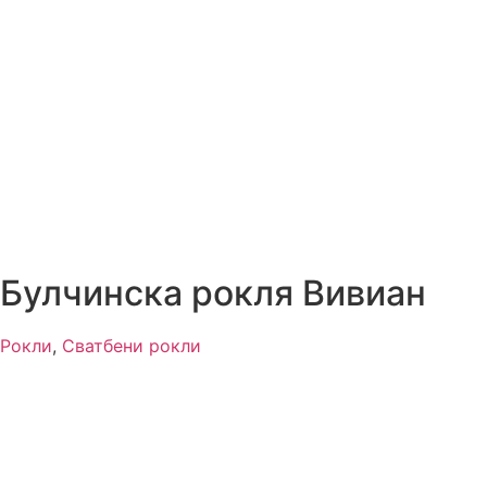
Булчинска рокля Вивиан
Рокли
,
Сватбени рокли