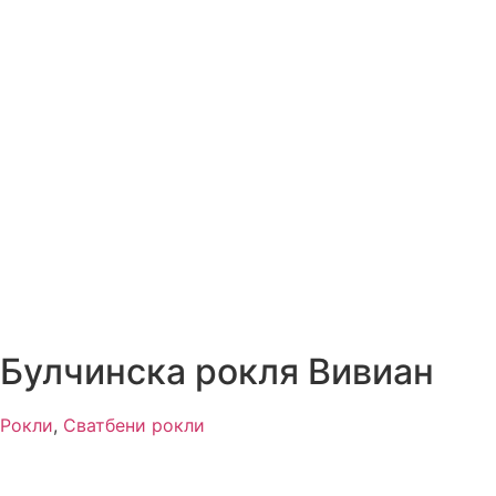
Булчинска рокля Вивиан
Рокли
,
Сватбени рокли