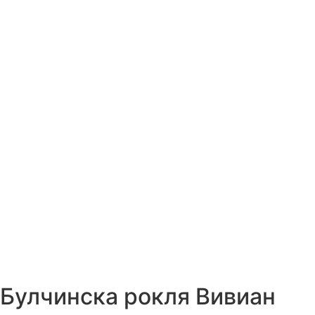
Булчинска рокля Вивиан