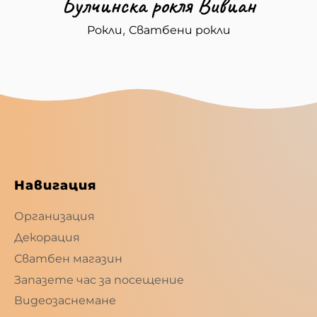
Булчинска рокля Вивиан
,
Рокли
Сватбени рокли
Навигация
Организация
Декорация
Сватбен магазин
Запазете час за посещение
Видеозаснемане