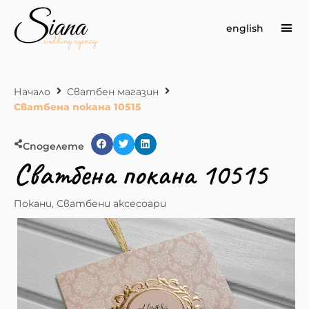
english
Сва
Начало
Сватбен магазин
Сватбена покана 10515
Споделете
Сватбена покана 10515
Покани
,
Сватбени аксесоари