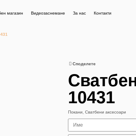
бен магазин
Видеозаснемане
За нас
Контакти
0431
Споделете
Сватбен
10431
Покани
,
Сватбени аксесоари