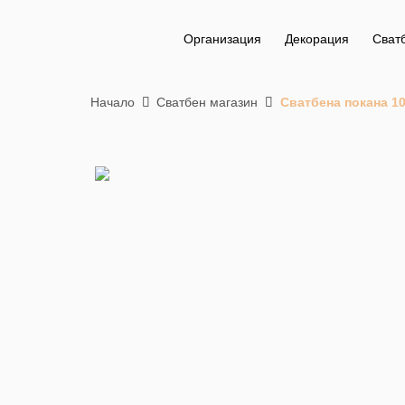
Организация
Декорация
Сват
Начало
Сватбен магазин
Сватбена покана 1