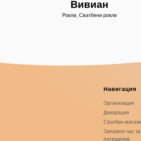
Вивиан
,
Рокли
Сватбени рокли
Навигация
Организация
Декорация
Сватбен магаз
Запазете час за
посещение