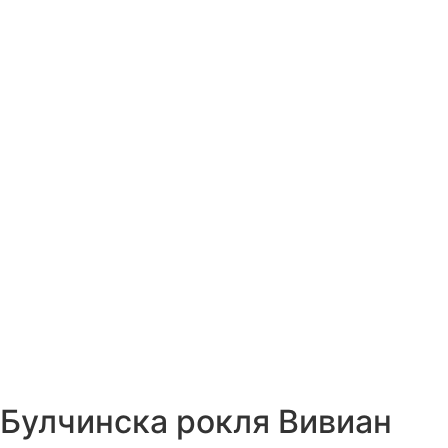
Булчинска рокля Вивиан