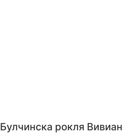
Булчинска рокля Вивиан