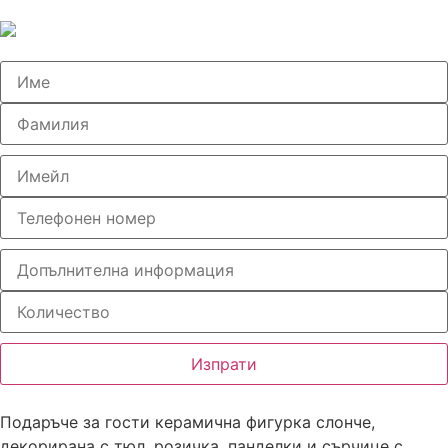
Изпрати
Подаръче за гости керамична фигурка слонче,
декорирана с тюл, розичка, панделки и сърчице с