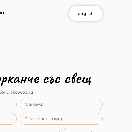
ти
english
урканче със свещ
ени аксесоари