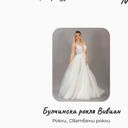
Булчинска рокля Вивиан
,
Рокли
Сватбени рокли