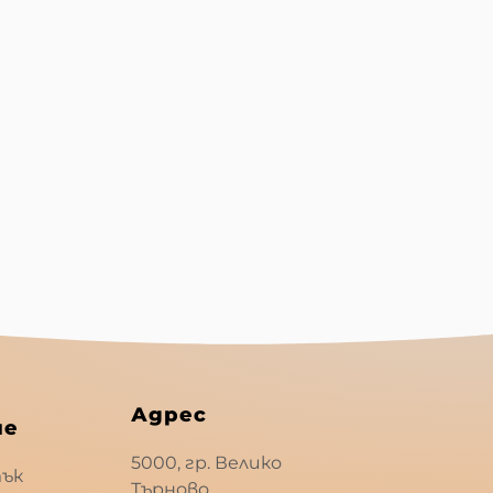
Адрес
ме
5000, гр. Велико
тък
Търново