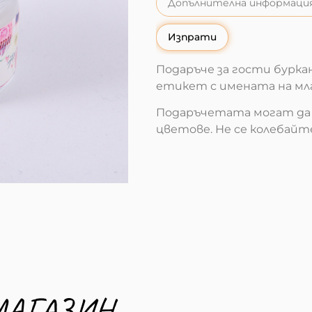
Изпрати
Подаръче за гости буркан
етикет с имената на мл
Подаръчетата могат да 
цветове. Не се колебайте
МАГАЗИН