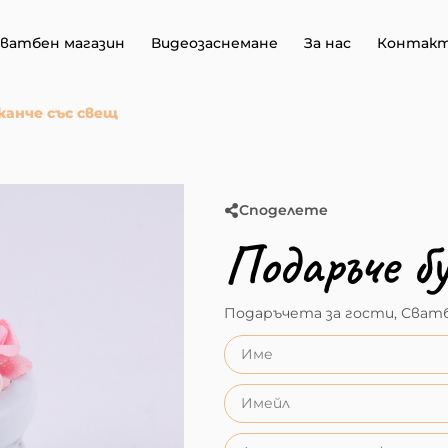
ватбен магазин
Видеозаснемане
За нас
Контак
канче със свещ
Споделете
Подаръче б
Подаръчета за гости
,
Сватб