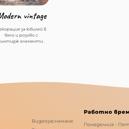
Modern vintage
екорация за юбилей в
бяло и розово с
винтидж елементи .
Меню
Работно вре
Видеозаснемане
Понеделник - Пе