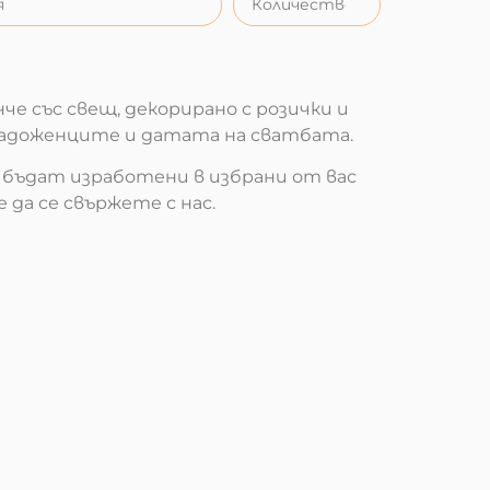
че със свещ, декорирано с розички и
адоженците и датата на сватбата.
бъдат изработени в избрани от вас
 да се свържете с нас.