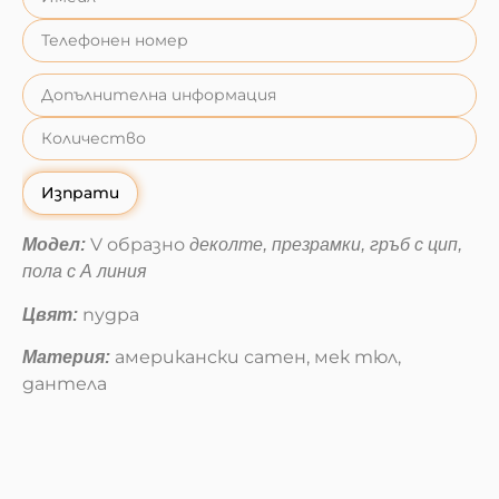
Изпрати
V образно
Модел:
деколте, презрамки, гръб с цип,
пола с А линия
пудра
Цвят:
американски сатен, мек тюл,
Материя:
дантела