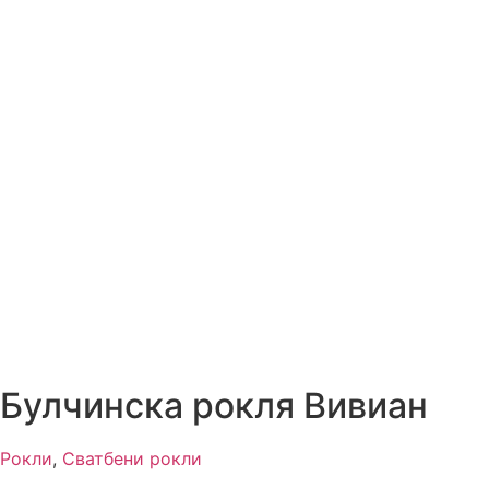
Булчинска рокля Вивиан
Рокли
,
Сватбени рокли