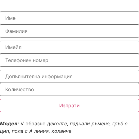
Изпрати
Модел:
V образно
деколте, паднали ръмене, гръб с
цип, пола с А линия, коланче