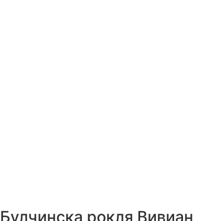
Булчинска рокля Вивиан