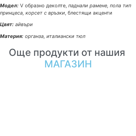
Модел:
V образно деколте,
паднали рaмене, пола тип
принцеса, корсет с връзки
, блестящи акценти
Цвят:
айвъри
Материя:
органза, италиански тюл
Още продукти от нашия
МАГАЗИН