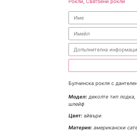
Рокли
,
Сватбени рокли
Булчинска рокля с дантелен
Модел:
деколте тип лодка,
шлейф
Цвят:
айвъри
Материя:
американски сат