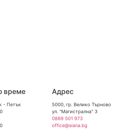
о време
Адрес
к - Петък
5000, гр. Велико Търново
00
ул. "Магистрална" 3
0889 501 973
00
office@siana.bg