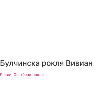
Булчинска рокля Вивиан
Рокли
,
Сватбени рокли