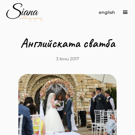
english
Сва
Английската сватба
3 юни 2017