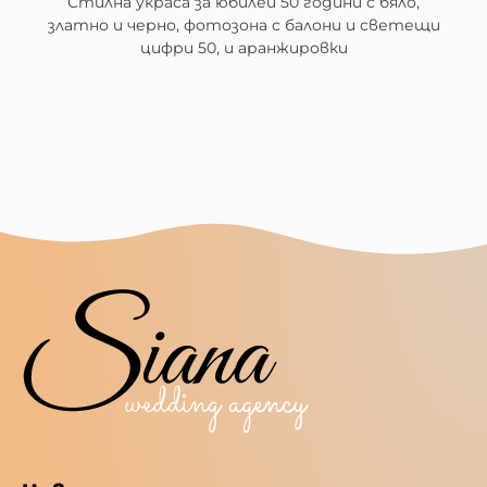
Стилна украса за юбилей 50 години с бяло,
златно и черно, фотозона с балони и светещи
цифри 50, и аранжировки