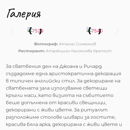
Галерия
Фотограф:
Атанас Симеонов
Ресторант:
Атракцион Калоянова Крепост
За сватбения ден на Джоана и Ричард
създадохме една аристократична декорация
в типичен английски стил. За декориране на
сватбената зала използвахме светещи
кръгли маси, като визията на събитието
беше допълнена от красиви свещници,
декорирани с живи цветя. За ритуалът
разположиме столове шивари за гостите,
красива бяла арка, декорирана с живи цветя и