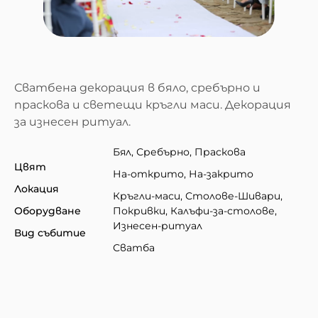
Сватбена декорация в бяло, сребърно и
праскова и светещи кръгли маси. Декорация
за изнесен ритуал.
Бял, Сребърно, Праскова
Цвят
На-открито, На-закрито
Локация
Кръгли-маси, Столове-Шивари,
Оборудване
Покривки, Калъфи-за-столове,
Изнесен-ритуал
Вид събитие
Сватба